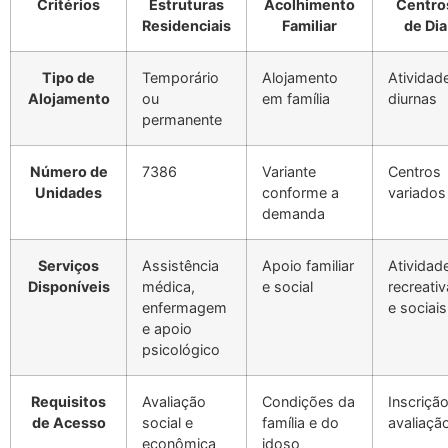
Critérios
Estruturas
Acolhimento
Centro
Residenciais
Familiar
de Dia
Tipo de
Temporário
Alojamento
Atividad
Alojamento
ou
em família
diurnas
permanente
Número de
7386
Variante
Centros
Unidades
conforme a
variados
demanda
Serviços
Assistência
Apoio familiar
Atividad
Disponíveis
médica,
e social
recreati
enfermagem
e sociais
e apoio
psicológico
Requisitos
Avaliação
Condições da
Inscrição
de Acesso
social e
família e do
avaliaçã
econômica
idoso